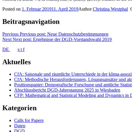
Posted on
1. Februar 2019
11. April 2019
Author
Christina Westphal
Beitragsnavigation
Previous
Previous post:
Neue Datenschutzbestimmungen
Next
Next post:
Ergebnisse der DGD-Vorstandswahl 2019
DE
s
t
f
Aktuelles
CfA: Saisonale und räumliche Unterschiede in der klima-assozii
CfA: Methodische Herausforderungen, Lösungsansätze und akt
Positionspapier: Demografische Forschung und amtliche Statis
Abschlussbericht DGD-Jahrestagung 2025 in Wiesbaden
CFP: Mathematical and Statistical Modeling and Dynamics in 
Kategorien
Calls for Papers
Daten
DGD