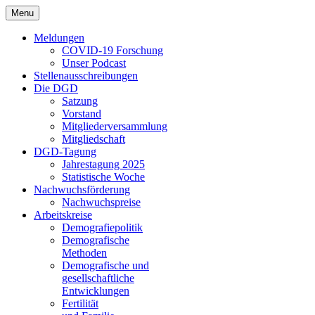
Menu
Meldungen
COVID-19 Forschung
Unser Podcast
Stellenausschreibungen
Die DGD
Satzung
Vorstand
Mitgliederversammlung
Mitgliedschaft
DGD-Tagung
Jahrestagung 2025
Statistische Woche
Nachwuchsförderung
Nachwuchspreise
Arbeitskreise
Demografiepolitik
Demografische
Methoden
Demografische und
gesellschaftliche
Entwicklungen
Fertilität