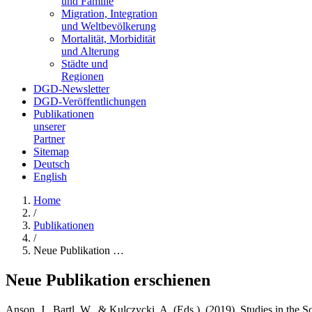
und Familie
Migration, Integration
und Weltbevölkerung
Mortalität, Morbidität
und Alterung
Städte und
Regionen
DGD-Newsletter
DGD-Veröffentlichungen
Publikationen
unserer
Partner
Sitemap
Deutsch
English
Home
/
Publikationen
/
Neue Publikation …
Neue Publikation erschienen
Anson, J., Bartl, W., & Kulczycki, A. (Eds.). (2019). Studies in the 