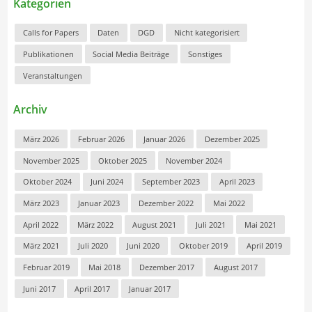
Kategorien
Calls for Papers
Daten
DGD
Nicht kategorisiert
Publikationen
Social Media Beiträge
Sonstiges
Veranstaltungen
Archiv
März 2026
Februar 2026
Januar 2026
Dezember 2025
November 2025
Oktober 2025
November 2024
Oktober 2024
Juni 2024
September 2023
April 2023
März 2023
Januar 2023
Dezember 2022
Mai 2022
April 2022
März 2022
August 2021
Juli 2021
Mai 2021
März 2021
Juli 2020
Juni 2020
Oktober 2019
April 2019
Februar 2019
Mai 2018
Dezember 2017
August 2017
Juni 2017
April 2017
Januar 2017