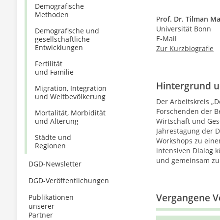
Demografische
Methoden
P
rof. Dr. Tilman M
Universität Bonn
Demografische und
E-Mail
gesellschaftliche
Entwicklungen
Zur Kurzbiografie
Fertilität
und Familie
Hintergrund u
Migration, Integration
und Weltbevölkerung
Der Arbeitskreis „
Forschenden der Be
Mortalität, Morbidität
und Alterung
Wirtschaft und Ges
Jahrestagung der D
Städte und
Workshops zu einem
Regionen
intensiven Dialog 
und gemeinsam zur 
DGD-Newsletter
DGD-Veröffentlichungen
Vergangene Ve
Publikationen
unserer
Partner