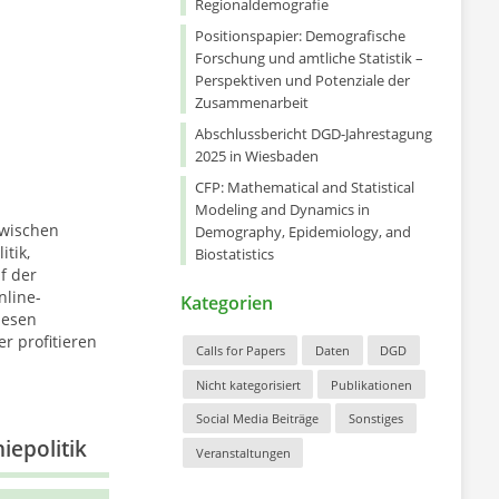
Regionaldemografie
Positionspapier: Demografische
Forschung und amtliche Statistik –
Perspektiven und Potenziale der
Zusammenarbeit
Abschlussbericht DGD-Jahrestagung
2025 in Wiesbaden
CFP: Mathematical and Statistical
Modeling and Dynamics in
zwischen
Demography, Epidemiology, and
tik,
Biostatistics
f der
nline-
Kategorien
iesen
r profitieren
Calls for Papers
Daten
DGD
Nicht kategorisiert
Publikationen
Social Media Beiträge
Sonstiges
iepolitik
Veranstaltungen