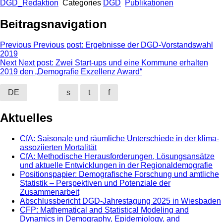
DGD_Redaktion
Categories
DGD
Publikationen
Beitragsnavigation
Previous
Previous post:
Ergebnisse der DGD-Vorstandswahl
2019
Next
Next post:
Zwei Start-ups und eine Kommune erhalten
2019 den „Demografie Exzellenz Award“
DE
s
t
f
Aktuelles
CfA: Saisonale und räumliche Unterschiede in der klima-
assoziierten Mortalität
CfA: Methodische Herausforderungen, Lösungsansätze
und aktuelle Entwicklungen in der Regionaldemografie
Positionspapier: Demografische Forschung und amtliche
Statistik – Perspektiven und Potenziale der
Zusammenarbeit
Abschlussbericht DGD-Jahrestagung 2025 in Wiesbaden
CFP: Mathematical and Statistical Modeling and
Dynamics in Demography, Epidemiology, and