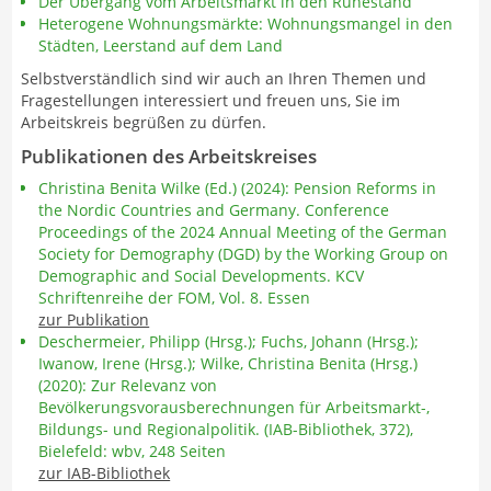
Der Übergang vom Arbeitsmarkt in den Ruhestand
Heterogene Wohnungsmärkte: Wohnungsmangel in den
Städten, Leerstand auf dem Land
Selbstverständlich sind wir auch an Ihren Themen und
Fragestellungen interessiert und freuen uns, Sie im
Arbeitskreis begrüßen zu dürfen.
Publikationen des Arbeitskreises
Christina Benita Wilke (Ed.) (2024): Pension Reforms in
the Nordic Countries and Germany. Conference
Proceedings of the 2024 Annual Meeting of the German
Society for Demography (DGD) by the Working Group on
Demographic and Social Developments. KCV
Schriftenreihe der FOM, Vol. 8. Essen
zur Publikation
Deschermeier, Philipp (Hrsg.); Fuchs, Johann (Hrsg.);
Iwanow, Irene (Hrsg.); Wilke, Christina Benita (Hrsg.)
(2020): Zur Relevanz von
Bevölkerungsvorausberechnungen für Arbeitsmarkt-,
Bildungs- und Regionalpolitik. (IAB-Bibliothek, 372),
Bielefeld: wbv, 248 Seiten
zur IAB-Bibliothek