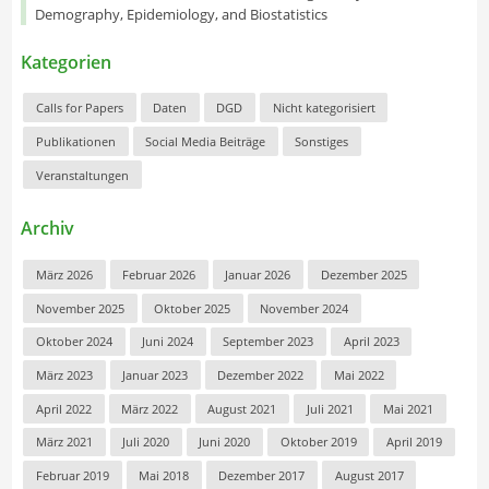
Demography, Epidemiology, and Biostatistics
Kategorien
Calls for Papers
Daten
DGD
Nicht kategorisiert
Publikationen
Social Media Beiträge
Sonstiges
Veranstaltungen
Archiv
März 2026
Februar 2026
Januar 2026
Dezember 2025
November 2025
Oktober 2025
November 2024
Oktober 2024
Juni 2024
September 2023
April 2023
März 2023
Januar 2023
Dezember 2022
Mai 2022
April 2022
März 2022
August 2021
Juli 2021
Mai 2021
März 2021
Juli 2020
Juni 2020
Oktober 2019
April 2019
Februar 2019
Mai 2018
Dezember 2017
August 2017